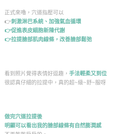
正式來嚕，穴道指壓可以
👉
刺激淋巴系統、加強氣血循環
👉
促進表皮細胞新陳代謝
👉
拉提臉部肌肉線條，改善臉部鬆弛
看到照片覺得表情好逗趣，
手法輕柔又到位
很認真仔細的拉提中，真的超~級~舒~服呀
做完穴道拉提後
明顯可以看出我的臉部線條有自然膨潤感