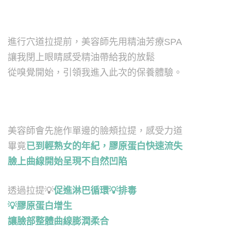
進行穴道拉提前，美容師先用精油芳療SPA
讓我閉上眼睛感受精油帶給我的放鬆
從嗅覺開始，引領我進入此次的保養體驗。
美容師會先施作單邊的臉頰拉提，感受力道
畢竟
已到輕熟女的年紀，膠原蛋白快速流失
臉上曲線開始呈現不自然凹陷
透過拉提
💡
促進淋巴循環
💡
排毒
💡
膠原蛋白增生
讓臉部整體曲線膨潤柔合