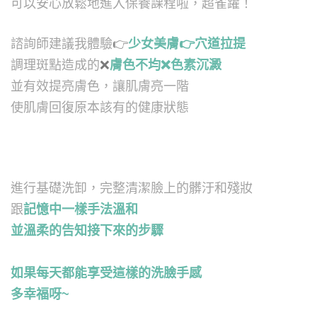
可以安心放鬆地進入保養課程啦，超雀躍！
諮詢師建議我體驗
👉
少女美膚
👉
穴道拉提
調理斑點造成的
❌
膚色不均
❌
色素沉澱
並有效提亮膚色，讓肌膚亮一階
使肌膚回復原本該有的健康狀態
進行基礎洗卸，完整清潔臉上的髒汙和殘妝
跟
記憶中一樣手法溫和
並溫柔的告知接下來的步驟
如果每天都能享受這樣的洗臉手感
多幸福呀~