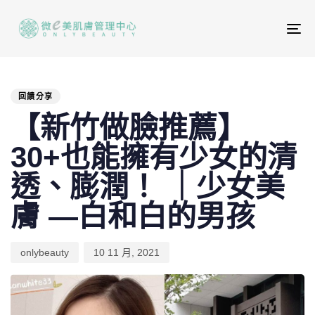
To
na
PUBLISHED
Author
Published
IN:
on:
回饋分享
【新竹做臉推薦】
30+也能擁有少女的清
透、膨潤！ ｜少女美
膚 —白和白的男孩
onlybeauty
10 11 月, 2021