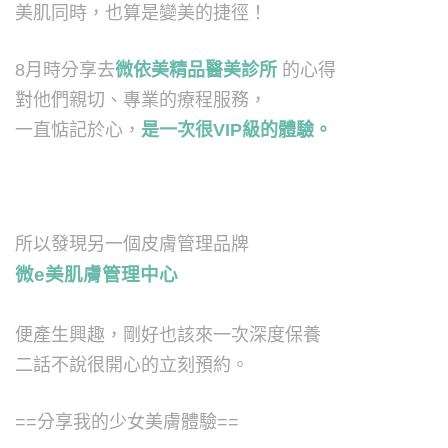
美肌同時，也算是變美的捷徑！
8月時分享去
微依美精品醫美診所
的心得
對他們親切、專業的療程服務，
一直惦記於心
，
是
一
次很VIP級的體驗。
所以發現另一個皮膚管理品牌
微e美肌膚管理中心
便產生興趣，剛好也該來一次深度保養
二話不說很開心的立刻預約。
==分享我的少女美膚體驗==