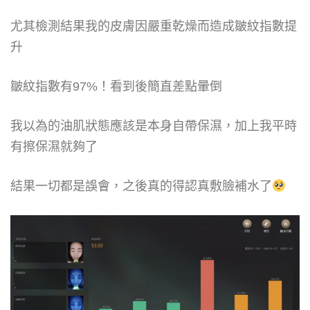
尤其檢測結果我的皮膚因嚴重乾燥而造成皺紋指數提
升
皺紋指數有97%！看到後簡直差點暈倒
我以為的油肌狀態應該是本身自帶保濕，加上我平時
有擦保濕就夠了
結果一切都是誤會，之後真的得認真敷臉補水了