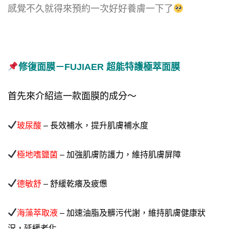
感覺不久就得來預約一次好好養膚一下了
修復面膜－FUJIAER 超能特護極萃面膜
首先來介紹這一款面膜的成分～
玻尿酸
– 長效補水，提升肌膚補水度
極地嗜鹽菌
– 加強肌膚防護力，維持肌膚屏障
德敏舒
– 舒緩乾癢及疲憊
海藻萃取液
– 加速油脂及髒污代謝，維持肌膚健康狀
況，延緩老化