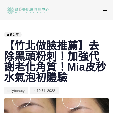
To
na
PUBLISHED
Author
Published
IN:
on:
回饋分享
【竹北做臉推薦】去
除黑頭粉刺！加強代
謝老化角質！Mia皮秒
水氣泡初體驗
onlybeauty
4 10 月, 2022