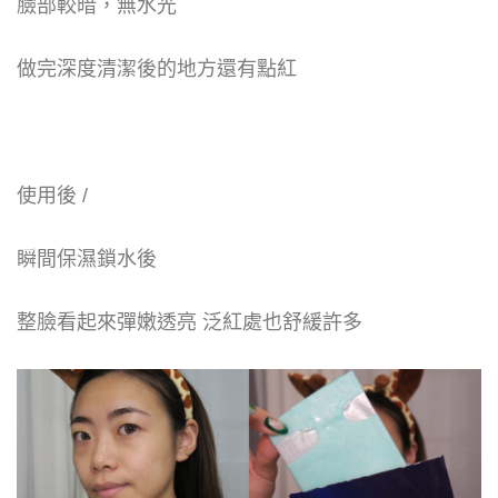
臉部較暗，無水光
做完深度清潔後的地方還有點紅
使用後 /
瞬間保濕鎖水後
整臉看起來彈嫩透亮 泛紅處也舒緩許多