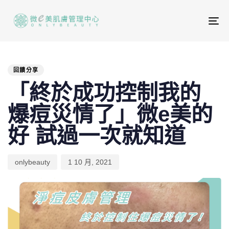
To
na
PUBLISHED
Author
Published
IN:
on:
回饋分享
「終於成功控制我的
爆痘災情了」微e美的
好 試過一次就知道
onlybeauty
1 10 月, 2021