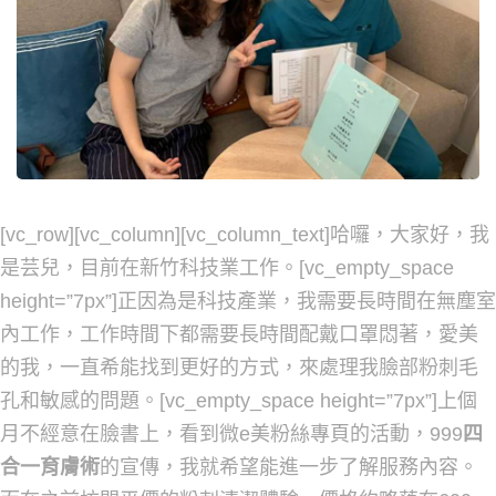
[vc_row][vc_column][vc_column_text]哈囉，大家好，我
是芸兒，目前在新竹科技業工作。[vc_empty_space
height=”7px”]正因為是科技產業，我需要長時間在無塵室
內工作，工作時間下都需要長時間配戴口罩悶著，愛美
的我，一直希能找到更好的方式，來處理我臉部粉刺毛
孔和敏感的問題。[vc_empty_space height=”7px”]上個
月不經意在臉書上，看到微e美粉絲專頁的活動，999
四
合一育膚術
的宣傳，我就希望能進一步了解服務內容。