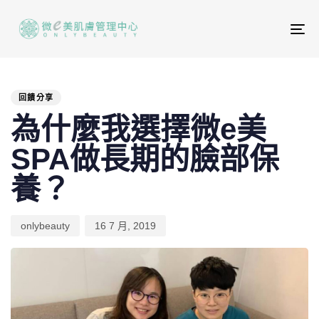
To
na
PUBLISHED
Author
Published
IN:
on:
回饋分享
為什麼我選擇微e美
SPA做長期的臉部保
養？
onlybeauty
16 7 月, 2019