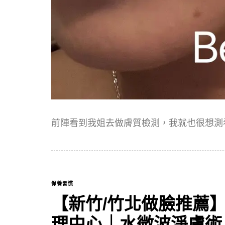
前陣看到我姐去做膚質檢測，我就也很想測
保養習慣
【新竹/竹北做臉推薦
理中心｜水微波淨膚術