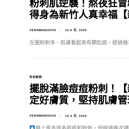
粉刺肌逆襲！熬夜狂冒
得身為新竹人真幸福【
VERAWANG0039
16 6 月, 2025
左圖粉刺多、肌膚看起來有顆粒感，經過幾
內包粉刺
擺脫滿臉痘痘粉刺！【
定好膚質，堅持肌膚管
VERAWANG0039
15 4 月, 2025
臉上原本很多痘痘和粉刺，但經過幾次調