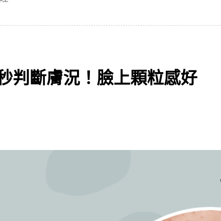
一秒判斷膚況！臉上顆粒感好