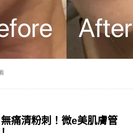
看
】無痛清粉刺！微e美肌膚管
！