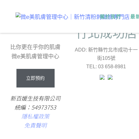
[rcp_update_card]
關於我們
最
竹北成功店
比你更在乎你的肌膚
ADD: 新竹縣竹北市成功十一
微e美肌膚管理中心
街105號
TEL: 03 658-8981
立即預約
新百媛生技有限公司
統編：54973753
隱私權政策
免責聲明