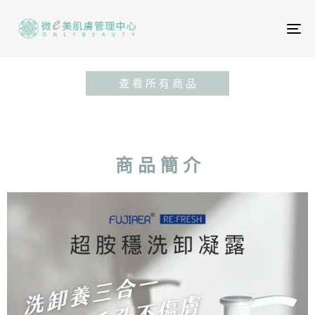
To
na
查 看 所 有 商 品
商 品 簡 介