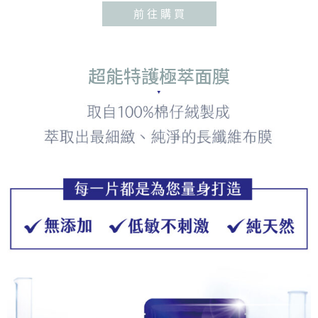
前 往 購 買
超能特護極萃面膜