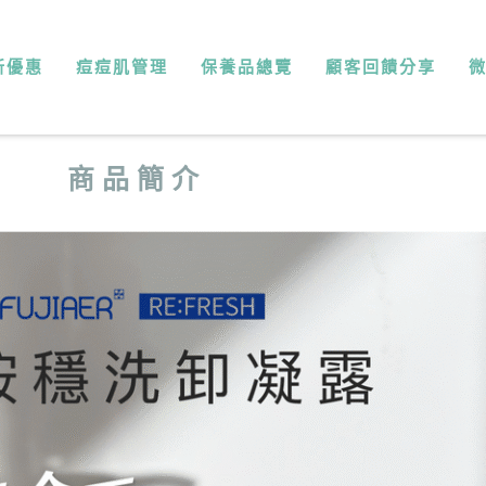
查 看 所 有 商 品
新優惠
痘痘肌管理
保養品總覽
顧客回饋分享
商 品 簡 介