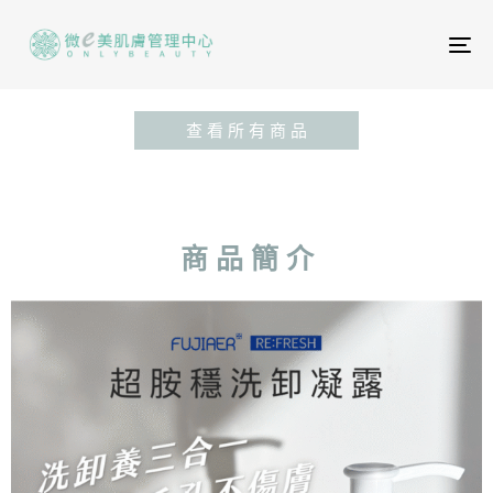
To
na
查 看 所 有 商 品
商 品 簡 介