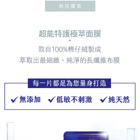
前 往 購 買
超能特護極萃面膜