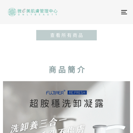
To
na
查 看 所 有 商 品
商 品 簡 介