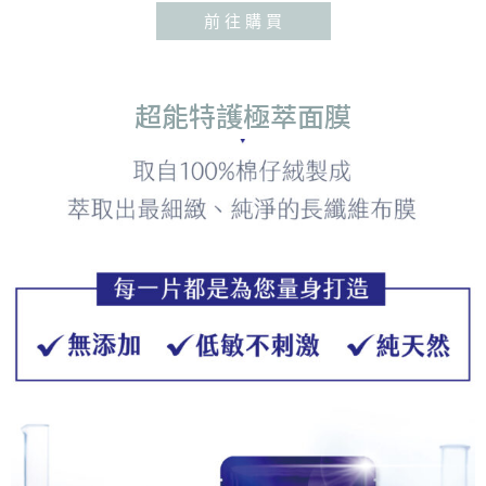
前 往 購 買
超能特護極萃面膜