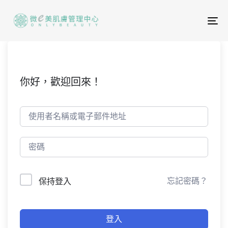
To
na
你好，歡迎回來！
忘記密碼？
保持登入
登入