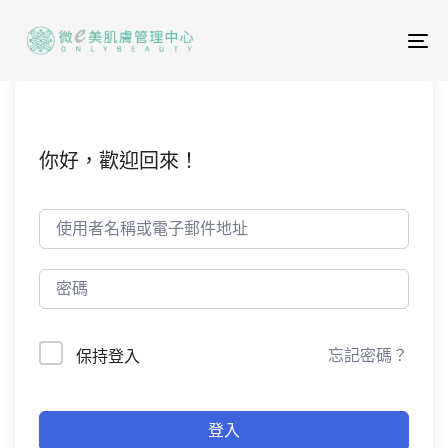
To
na
你好，歡迎回來！
忘記密碼？
保持登入
登入