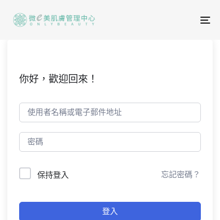
To
na
你好，歡迎回來！
忘記密碼？
保持登入
登入