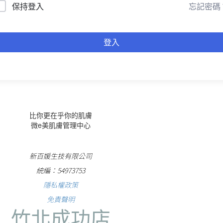
忘記密碼
保持登入
登入
比你更在乎你的肌膚
微e美肌膚管理中心
新百媛生技有限公司
統編：54973753
隱私權政策
免責聲明
竹北成功店