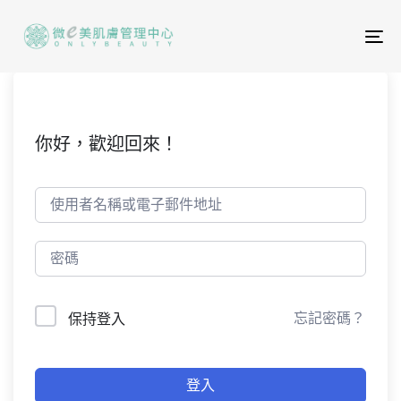
To
na
你好，歡迎回來！
忘記密碼？
保持登入
登入