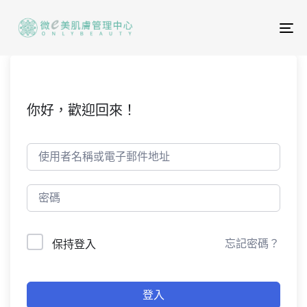
To
na
你好，歡迎回來！
忘記密碼？
保持登入
登入