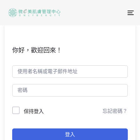
To
na
你好，歡迎回來！
忘記密碼？
保持登入
登入