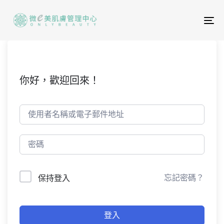
To
na
你好，歡迎回來！
忘記密碼？
保持登入
登入