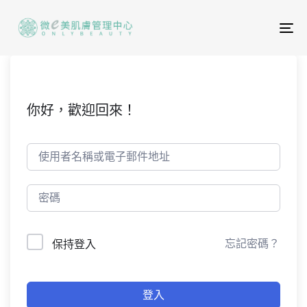
To
na
你好，歡迎回來！
忘記密碼？
保持登入
登入