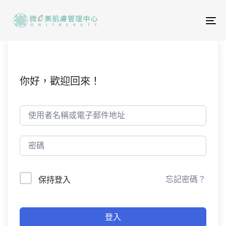
To
na
你好，歡迎回來！
忘記密碼？
保持登入
登入