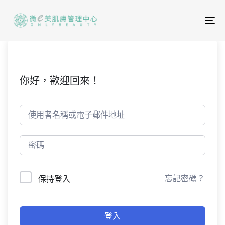
To
na
你好，歡迎回來！
忘記密碼？
保持登入
登入