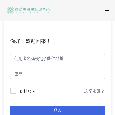
To
na
你好，歡迎回來！
忘記密碼？
保持登入
登入