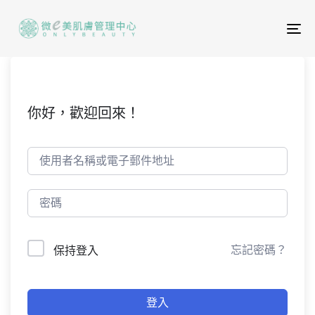
To
na
你好，歡迎回來！
忘記密碼？
保持登入
登入