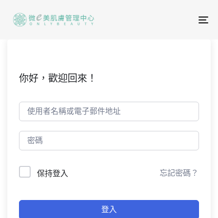
To
na
你好，歡迎回來！
忘記密碼？
保持登入
登入