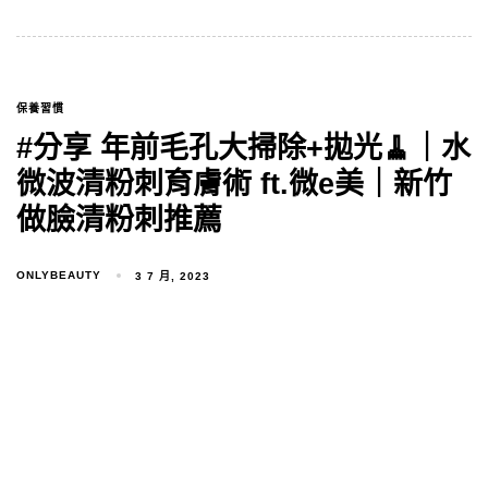
保養習慣
#分享 年前毛孔大掃除+拋光🧹｜水
微波清粉刺育膚術 ft.微e美｜新竹
做臉清粉刺推薦
ONLYBEAUTY
3 7 月, 2023