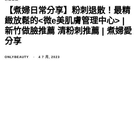
【煮婦日常分享】粉刺退散！最精
緻放鬆的<微e美肌膚管理中心> |
新竹做臉推薦 清粉刺推薦 | 煮婦愛
分享
ONLYBEAUTY
4 7 月, 2023