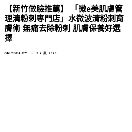
【新竹做臉推薦】 「微e美肌膚管
理清粉刺專門店」水微波清粉刺育
膚術 無痛去除粉刺 肌膚保養好選
擇
ONLYBEAUTY
3 7 月, 2023