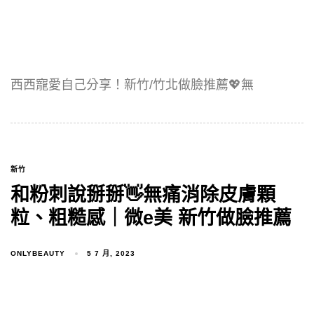
西西寵愛自己分享！新竹/竹北做臉推薦💖無
新竹
和粉刺說掰掰👋無痛消除皮膚顆
粒、粗糙感｜微e美 新竹做臉推薦
ONLYBEAUTY
5 7 月, 2023