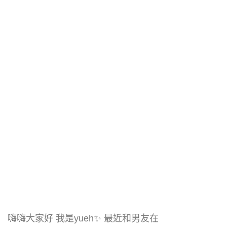
嗨嗨大家好 我是yueh✨ 最近和男友在