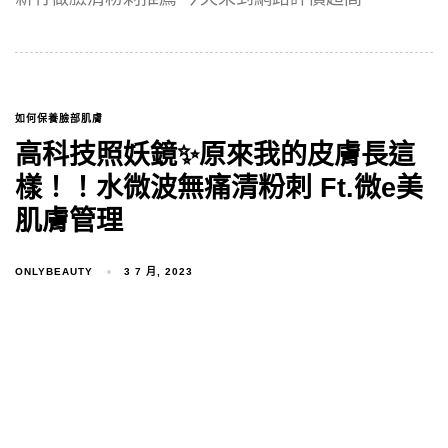
如何保養臉部肌膚
高科技照妖鏡✨原來我的皮膚長這
樣！！水微波無痛清粉刺 Ft.微e美
肌膚管理
ONLYBEAUTY
3 7 月, 2023