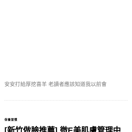
安安打給厚挖喜羊 老讀者應該知道我以前會
保養習慣
[新竹做臉推薦] 微E美肌膚管理中