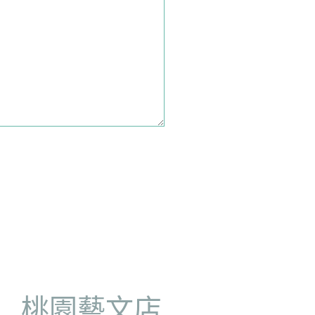
店
桃園藝文店