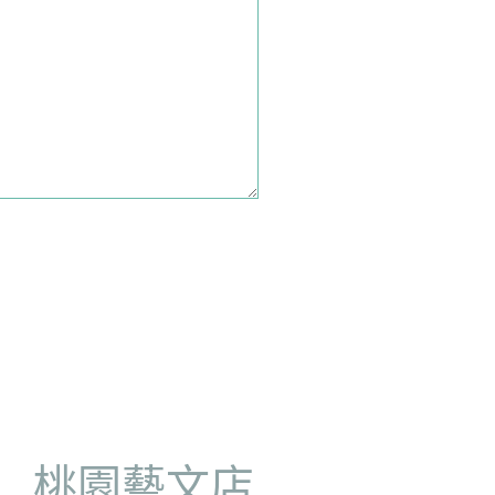
店
桃園藝文店