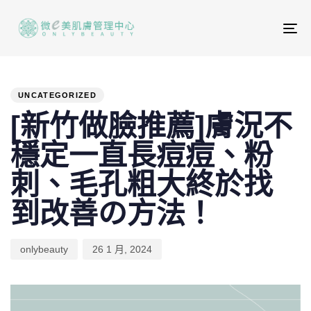
To
na
PUBLISHED
Author
Published
IN:
on:
UNCATEGORIZED
[新竹做臉推薦]膚況不
穩定一直長痘痘、粉
刺、毛孔粗大終於找
到改善の方法！
onlybeauty
26 1 月, 2024