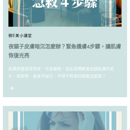
微E美小講堂
夜貓子皮膚暗沉怎麼辦？緊急護膚4步驟，讓肌膚
恢復光亮
如果妳是經常熬夜、作息顛倒，這此習慣都會加速肌膚的老
化。但有時，是身不由已，不得不熬夜的時後怎麼辦？