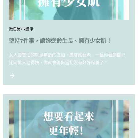
微E美小講堂
堅持7件事，讓妳逆齡生長、擁有少女肌！
女人最害怕的就是年齡的增加，皮膚的衰老，一旦你看到自己
比同齡人老得快，你就會後悔當初沒有好好保養了！