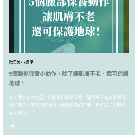
微E美小講堂
5個臉部保養小動作，除了讓肌膚不老、還可保護
地球！
外出隨身攜帶水壺、拒絕使用塑膠吸管，儘管生活充滿永續環
保的理念，但有沒有想過，保養肌膚的同時，也可以加入環保
愛地球行列？