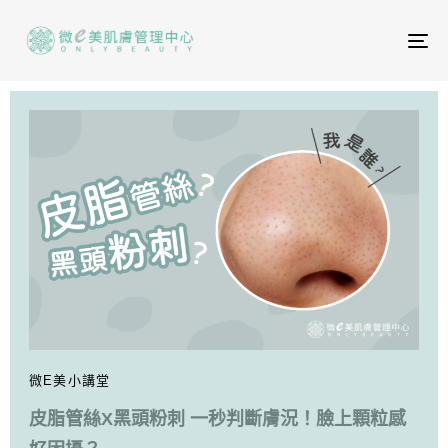
To
na
微E美小講堂
皮脂管絲X黑頭粉刺 一秒判斷膚況！臉上顆粒感