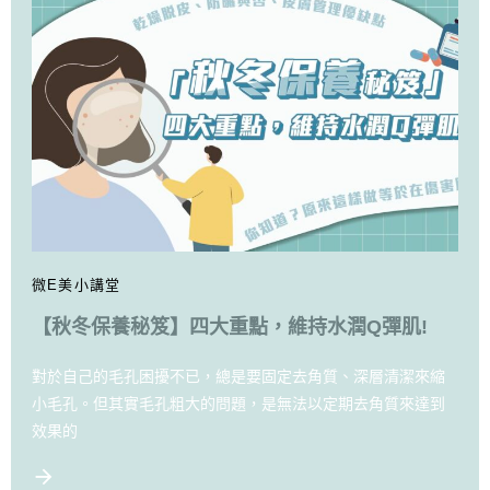
微E美小講堂
【秋冬保養秘笈】四大重點，維持水潤Q彈肌!
對於自己的毛孔困擾不已，總是要固定去角質、深層清潔來縮
小毛孔。但其實毛孔粗大的問題，是無法以定期去角質來達到
效果的