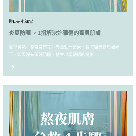
微E美小講堂
炎夏防曬 ，1招解決妳曬傷的寶貝肌膚
夏季炎熱，會常常待在戶外活動一整天，長時間暴露於陽光
下，如果沒有做好防曬，就會出現曬傷的情形