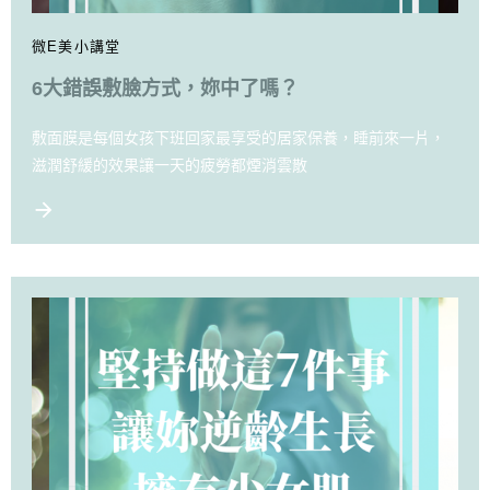
微E美小講堂
6大錯誤敷臉方式，妳中了嗎？
敷面膜是每個女孩下班回家最享受的居家保養，睡前來一片，
滋潤舒緩的效果讓一天的疲勞都煙消雲散