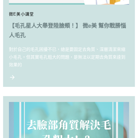
微E美小講堂
【毛孔星人大舉登陸臉頰！】 微e美 幫你戰勝惱
人毛孔
對於自己的毛孔困擾不已，總是要固定去角質、深層清潔來縮
小毛孔。但其實毛孔粗大的問題，是無法以定期去角質來達到
效果的