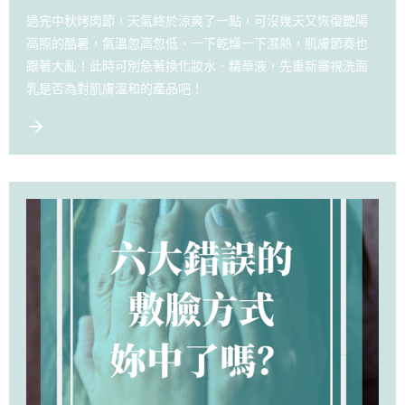
過完中秋烤肉節，天氣終於涼爽了一點，可沒幾天又恢復艷陽
高照的酷暑，氣溫忽高忽低、一下乾燥一下濕熱，肌膚節奏也
跟著大亂！此時可別急著換化妝水、精華液，先重新審視洗面
乳是否為對肌膚溫和的產品吧！