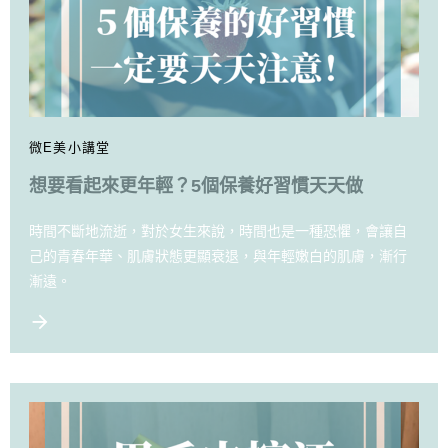
微E美小講堂
想要看起來更年輕？5個保養好習慣天天做
時間不斷地流逝，對於女生來說，時間也是一種恐懼，會讓自
己的青春年華、肌膚狀態更顯衰退，與年輕嫩白的肌膚，漸行
漸遠。