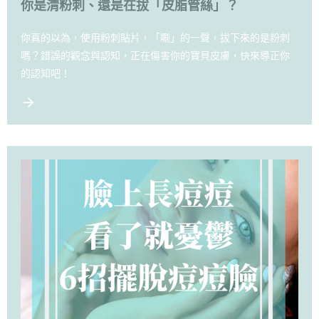
你是清粉刺、還是在拔「皮脂管絲」？
你真的以為，使用粉刺貼片，「唰」的一聲，拔下來的是粉刺
嗎？錯誤的觀念與認知，正在傷害你的寶貝皮膚，快來導正你
的認知吧！