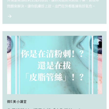
問題來解決。讓你肌膚好上妝，出門在外都能擁有好氣色。
微E美小講堂