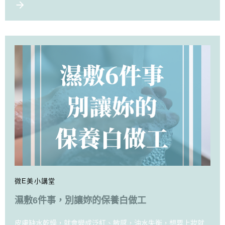
微E美小講堂
濕敷6件事，別讓妳的保養白做工
皮膚缺水乾燥，就會變成泛紅、敏感，油水失衡，想要上妝就