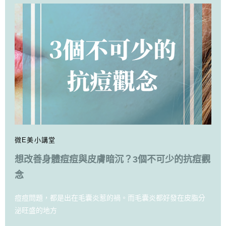
微E美小講堂
想改善身體痘痘與皮膚暗沉？3個不可少的抗痘觀
念
痘痘問題，都是出在毛囊炎惹的禍。而毛囊炎都好發在皮脂分
泌旺盛的地方