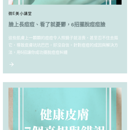
微E美小講堂
臉上長痘痘、看了就憂鬱，6招擺脫痘痘臉
這些肌膚上一顆顆的痘痘令人照鏡子就沮喪，甚至忍不住去摳
它，導致皮膚坑坑巴巴，好沒自信。針對痘痘的成因與解決方
法，用6招讓你成功擺脫痘痘糾纏