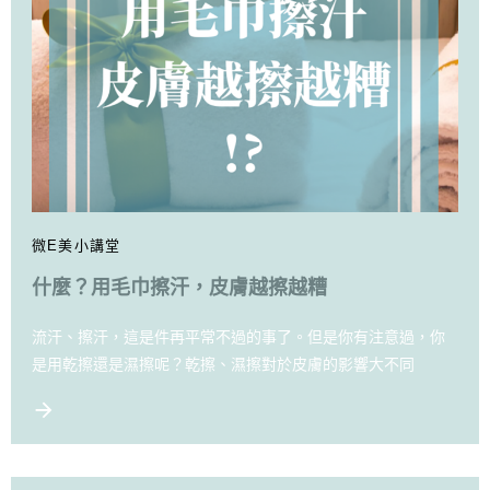
微E美小講堂
什麼？用毛巾擦汗，皮膚越擦越糟
流汗、擦汗，這是件再平常不過的事了。但是你有注意過，你
是用乾擦還是濕擦呢？乾擦、濕擦對於皮膚的影響大不同