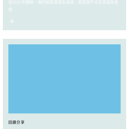
從2021年開始，我的臉就會莫名長痘，起初我不太在意這些痘
痘
回饋分享