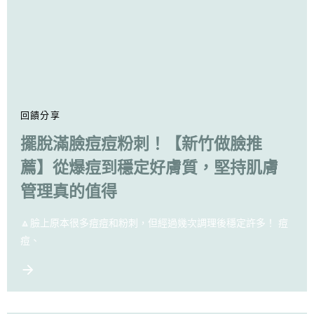
回饋分享
擺脫滿臉痘痘粉刺！【新竹做臉推
薦】從爆痘到穩定好膚質，堅持肌膚
管理真的值得
🔼臉上原本很多痘痘和粉刺，但經過幾次調理後穩定許多！ 痘
痘、