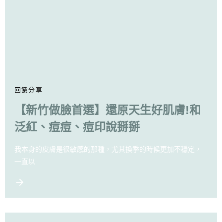
回饋分享
【新竹做臉首選】還原天生好肌膚!和
泛紅、痘痘、痘印說掰掰
我本身的皮膚是很敏感的那種，尤其換季的時候更加不穩定，
一直以