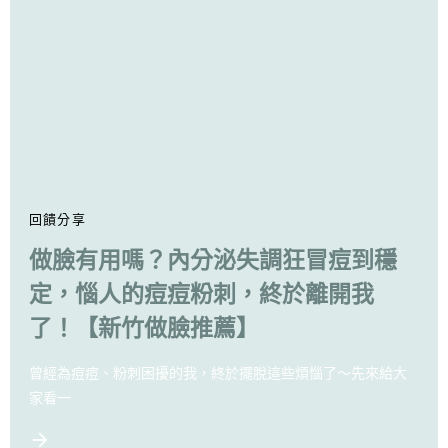
回饋分享
做臉有用嗎？內分泌失調狂冒痘到穩
定，惱人的痘痘粉刺，終於離開我
了！【新竹做臉推薦】
曾經為痘痘、粉刺困擾的我，終於擺脫這些煩惱了～先來給大
家看一