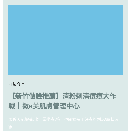
回饋分享
【新竹做臉推薦】清粉刺清痘痘大作
戰｜微e美肌膚管理中心
最近天氣變熱,出油量變多,臉上也開始長了好多粉刺,皮膚狀況
很