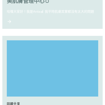
美肌膚管理中心🥚
哈囉大家好！我是Anita🍎 我平時肌膚其實都沒有太大的問題
回饋分享