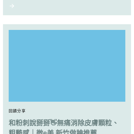
回饋分享
和粉刺說掰掰👋無痛消除皮膚顆粒、
粗糙感｜微e美 新竹做臉推薦