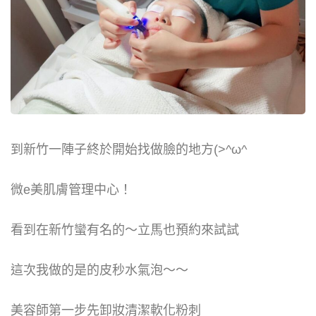
到新竹一陣子終於開始找做臉的地方(>^ω^
微e美肌膚管理中心！
看到在新竹蠻有名的～立馬也預約來試試
這次我做的是的皮秒水氣泡～～
美容師第一步先卸妝清潔軟化粉刺