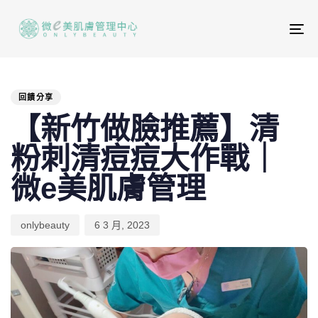
To
na
PUBLISHED
Author
Published
IN:
on:
回饋分享
【新竹做臉推薦】清
粉刺清痘痘大作戰｜
微e美肌膚管理
onlybeauty
6 3 月, 2023