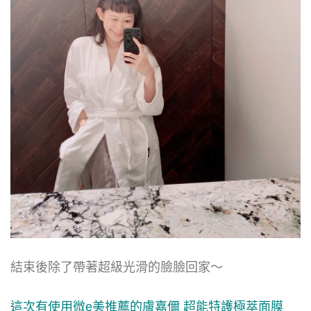
結束後除了帶著超級光滑的臉臉回家～
這次有使用微e美推薦的膚嘉儞 超能特護極萃面膜