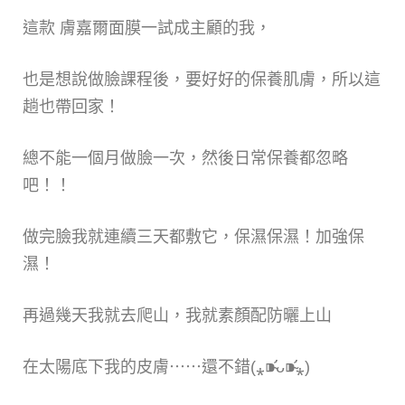
這款 膚嘉爾面膜一試成主顧的我，
也是想說做臉課程後，要好好的保養肌膚，所以這
趟也帶回家！
總不能一個月做臉一次，然後日常保養都忽略
吧！！
做完臉我就連續三天都敷它，保濕保濕！加強保
濕！
再過幾天我就去爬山，我就素顏配防曬上山
在太陽底下我的皮膚⋯⋯還不錯(⁎⁍̴̛ᴗ⁍̴̛⁎)