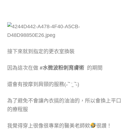
接下來就到指定的更衣室換裝
因為這次在做
#水微波粉刺育膚術
的期間
還會有按摩到肩頸的服務(˶‾᷄ ⁻̫ ‾᷅˵)
為了避免不會讓內衣搞的油油的，所以會換上平口
的療程服
我覺得穿上很像很專業的醫美老師欸
很讚！