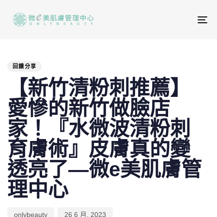
To
na
PUBLISHED
Author
Published
IN:
on:
回饋分享
【新竹清粉刺推薦】
愛慘的新竹做臉店
家！『水微波清粉刺
育膚術』皮膚真的變
透亮了—微e美肌膚管
理中心
onlybeauty
26 6 月, 2023