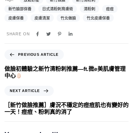
新竹臉部保養
日式清粉刺育膚術
清粉刺
痘痘
皮膚保養
皮膚清潔
竹北做臉
竹北皮膚保養
SHARE ON
PREVIOUS ARTICLE
做臉初體驗之新竹清粉刺推薦—ft.微e美肌膚管理
中心
NEXT ARTICLE
［新竹做臉推薦］膚況不穩定的痘痘肌也有變好的
一天！痘痘、粉刺真的消了