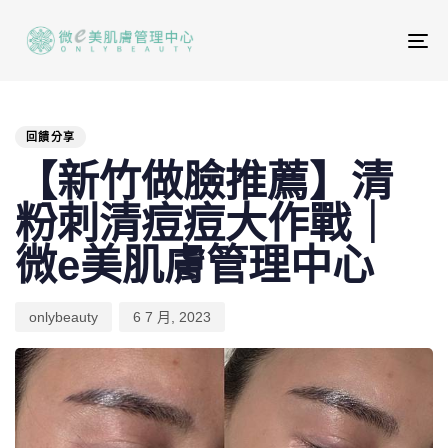
To
na
PUBLISHED
Author
Published
IN:
on:
回饋分享
【新竹做臉推薦】清
粉刺清痘痘大作戰｜
微e美肌膚管理中心
onlybeauty
6 7 月, 2023