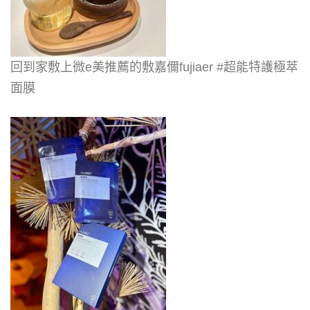
回到家敷上微e美推薦的敷嘉儞fujiaer #超能特護極萃
面膜