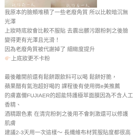
我原本的臉頰堆積了一些老廢角質 所以比較暗沉無
光澤
上妝時底妝會比較不服貼 去震出髒污跟粉刺之後臉
變得更有光澤且光滑！
因為老廢角質被代謝掉了 細緻度提升
上底妝更不卡粉
最後離開前還有鬆餅跟飲料可以喝 鬆餅好脆，
蘋果醋有氣泡超好喝的 課程後有使用微e美推薦
的膚嘉儞FUJIAER的超能特護極萃面膜因為不含人工
香精、
酒精跟色素 在清完粉刺之後用不會刺激還可以修護
肌膚
建議2-3天用一次這樣～ 長纖維布材質服貼度都很高