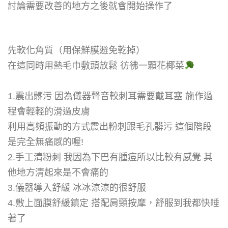
討論需要改善的地方之後就會開始操作了
先軟化角質（用保鮮膜避免乾掉）
在這同時用熱毛巾敷頭放鬆 彷彿一顆花椰菜
1.震出髒污 因為儀器聲音較刺耳需要戴耳塞 施作過
程會輕輕的滑過皮膚
利用高頻振動的方式震出粉刺跟毛孔髒污 這個階段
是完全無痛感的喔!
2.手工清粉刺 我因為下巴有腫痘所以比較有感覺 其
他地方清起來是不會痛的
3.儀器導入舒緩 冰冰涼涼的很舒服
4.敷上面膜舒緩鎮定 搭配肩頸按摩，舒服到我都快睡
著了