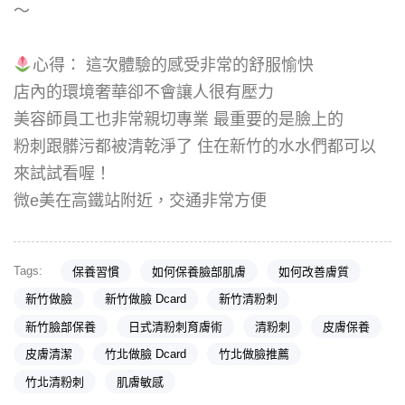
～
心得： 這次體驗的感受非常的舒服愉快
店內的環境奢華卻不會讓人很有壓力
美容師員工也非常親切專業 最重要的是臉上的
粉刺跟髒污都被清乾淨了 住在新竹的水水們都可以
來試試看喔！
微e美在高鐵站附近，交通非常方便
Tags:
保養習慣
如何保養臉部肌膚
如何改善膚質
新竹做臉
新竹做臉 Dcard
新竹清粉刺
新竹臉部保養
日式清粉刺育膚術
清粉刺
皮膚保養
皮膚清潔
竹北做臉 Dcard
竹北做臉推薦
竹北清粉刺
肌膚敏感