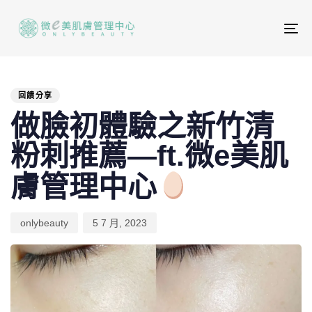
To
na
PUBLISHED
Author
Published
IN:
on:
回饋分享
做臉初體驗之新竹清
粉刺推薦—ft.微e美肌
膚管理中心
onlybeauty
5 7 月, 2023