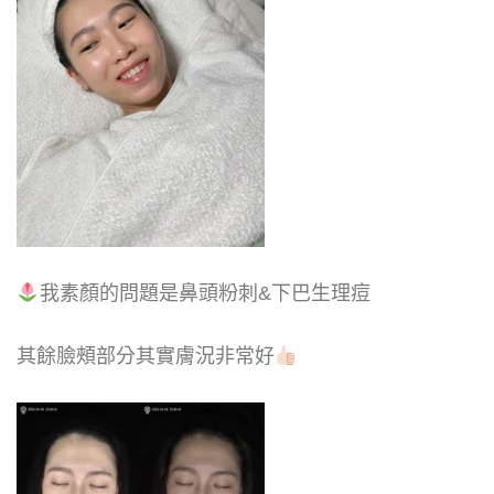
我素顏的問題是鼻頭粉刺&下巴生理痘
其餘臉頰部分其實膚況非常好