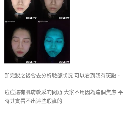
卸完妝之後會去分析臉部狀況 可以看到我有斑點、
痘痘還有肌膚敏感的問題 大家不用因為這個焦慮 平
時其實看不出這些瑕疵的