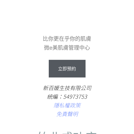
比你更在乎你的肌膚
微e美肌膚管理中心
立
即
預
約
新百媛生技有限公司
統編：54973753
隱私權政策
免責聲明