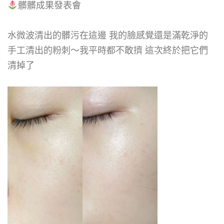
髒髒成果發表會
水微波清出的髒污在這邊 我的臉感覺還是滿乾淨的
手工清出的粉刺～我平時都不敢擠 這次終於把它們
清掉了