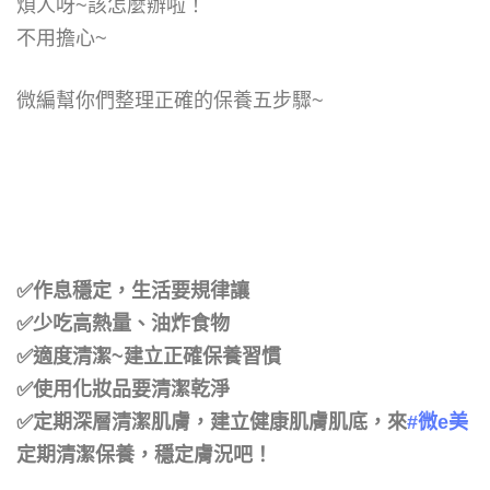
煩人呀~該怎麼辦啦！
不用擔心~
微編幫你們整理正確的保養五步驟~
✅
作息穩定
，生活要規律讓
✅
少吃高熱量、油炸食物
✅
適度清潔
~建立正確保養習慣
✅
使用化妝品要清潔乾淨
✅
定期深層清潔肌膚
，建立健康肌膚肌底，來
#微e美
定期清潔保養，穩定膚況吧！