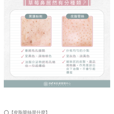
⭕【皮脂管絲是什麼】