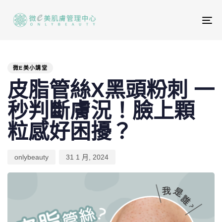
To
na
PUBLISHED
Author
Published
IN:
on:
微E美小講堂
皮脂管絲X黑頭粉刺 一
秒判斷膚況！臉上顆
粒感好困擾？
onlybeauty
31 1 月, 2024