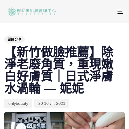
To
na
PUBLISHED
Author
Published
IN:
on:
回饋分享
【新竹做臉推薦】除
淨老廢角質，重現嫩
白好膚質｜日式淨膚
水渦輪 — 妮妮
onlybeauty
20 10 月, 2021