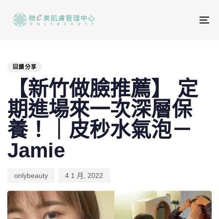
To
na
PUBLISHED
Author
Published
IN:
on:
回饋分享
【新竹做臉推薦】 定
期進場來一次深層保
養！｜皮秒水氣泡－
Jamie
onlybeauty
4 1 月, 2022