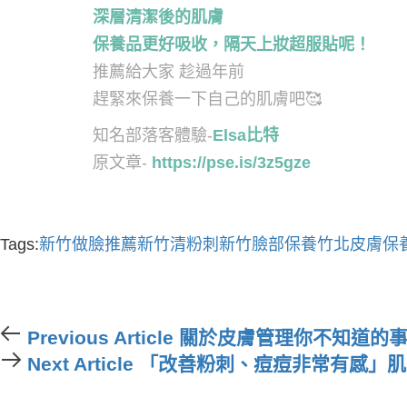
深層清潔後的肌膚
保養品更好吸收，隔天上妝超服貼呢！
推薦給大家 趁過年前
趕緊來保養一下自己的肌膚吧
🥰
知名部落客體驗-
Elsa比特
原文章-
https://pse.is/3z5gze
Tags:
新竹做臉推薦
新竹清粉刺
新竹臉部保養
竹北皮膚保
Previous
Previous Article
關於皮膚管理你不知道的
Article
Next
Next Article
「改善粉刺、痘痘非常有感」肌
Article