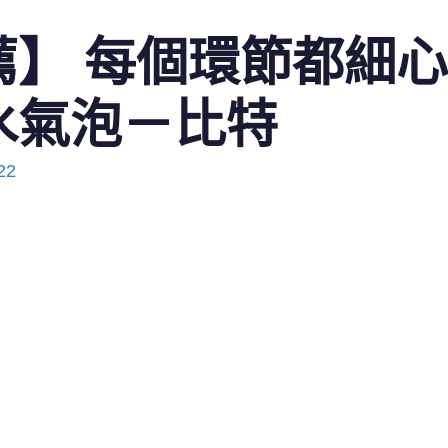
薦】 每個環節都細
水氣泡－比特
22