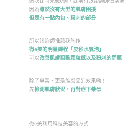
這次比特來微e美，課前有跟諮詢師做溝通
因為
雖然沒有大型的肌膚困擾
但是有一點內包、粉刺的部分
所以諮詢師推薦我施作
微e美的明星課程「皮秒水氣泡」
可以
改善肌膚粗糙顆粒感以及粉刺的問題
除了專業，更是能感受到效果呦！
先
檢測肌膚狀況，再對症下藥
😎
微e美利用科技美容的方式