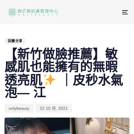
To
na
PUBLISHED
Author
Published
IN:
on:
回饋分享
【新竹做臉推薦】敏
感肌也能擁有的無暇
透亮肌
｜皮秒水氣
泡— 江
onlybeauty
22 10 月, 2021