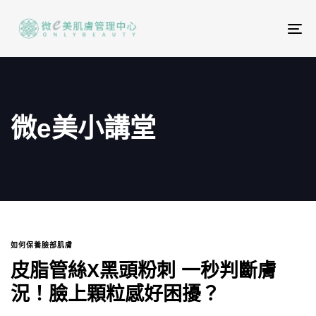
To
na
微e美小講堂
如何保養臉部肌膚
皮脂管絲X黑頭粉刺 一秒判斷膚
況！臉上顆粒感好困擾？