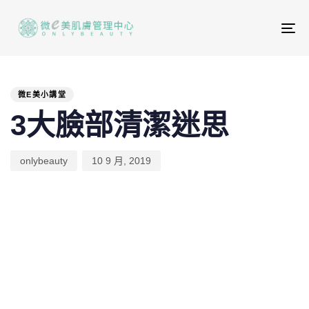
To
na
PUBLISHED
Author
Published
IN:
on:
微E美小講堂
3大臉部清潔迷思
onlybeauty
10 9 月, 2019