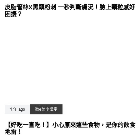
皮脂管絲X黑頭粉刺 一秒判斷膚況！臉上顆粒感好
困擾？
4 年 ago
微e美小講堂
【好吃一直吃！】小心原來這些食物，是你的飲食
地雷！