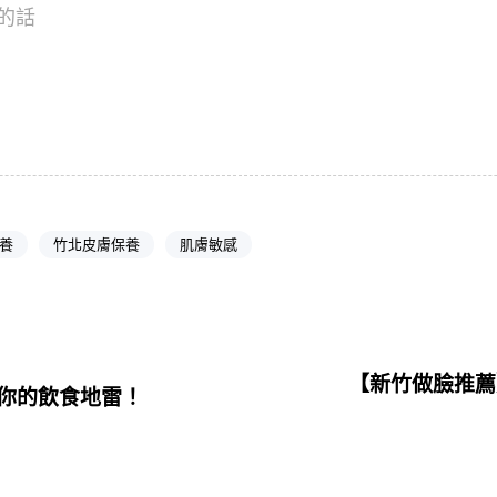
的話
養
竹北皮膚保養
肌膚敏感
【新竹做臉推薦
你的飲食地雷！