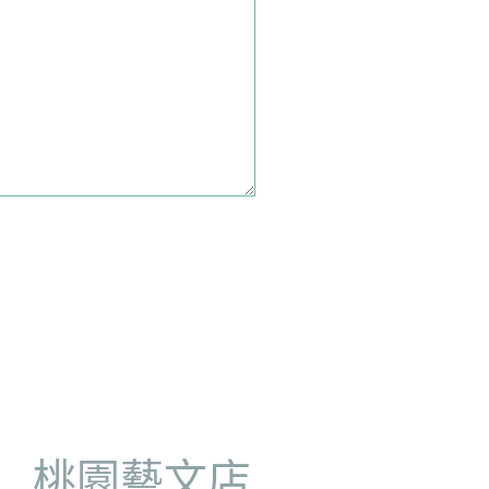
店
桃園藝文店