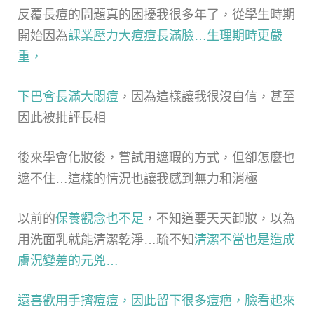
反覆長痘的問題真的困擾我很多年了，從學生時期
開始因為
課業壓力大痘痘長滿臉…生理期時更嚴
重，
下巴會長滿大悶痘
，因為這樣讓我很沒自信，甚至
因此被批評長相
後來學會化妝後，嘗試用遮瑕的方式，但卻怎麼也
遮不住…這樣的情況也讓我感到無力和消極
以前的
保養觀念也不足
，不知道要天天卸妝，以為
用洗面乳就能清潔乾淨…疏不知
清潔不當也是造成
膚況變差的元兇…
還喜歡用手擠痘痘，因此留下很多痘疤，臉看起來