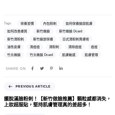
Tags:
保養習慣
內包粉刺
如何保養臉部肌膚
如何改善膚質
新竹做臉
新竹做臉 Dcard
新竹清粉刺
新竹臉部保養
日式清粉刺育膚術
油性皮膚
清痘痘
清粉刺
清除痘痘
痘痘
竹北做臉
竹北做臉 Dcard
肌膚敏感
肌膚管理
SHARE ON
PREVIOUS ARTICLE
擺脫滿臉粉刺！【新竹做臉推薦】顆粒感都消失，
上妝超服貼，堅持肌膚管理真的差超多！