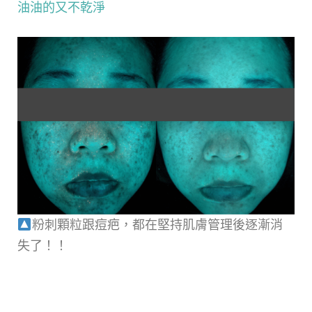
油油的又不乾淨
粉刺顆粒跟痘疤，都在堅持肌膚管理後逐漸消
失了！！