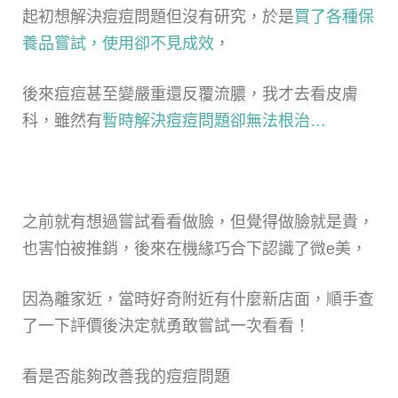
起初想解決痘痘問題但沒有研究，於是
買了各種保
養品嘗試，使用卻不見成效
，
後來痘痘甚至變嚴重還反覆流膿，我才去看皮膚
科，雖然有
暫時解決痘痘問題卻無法根治…
之前就有想過嘗試看看做臉，但覺得做臉就是貴，
也害怕被推銷，後來在機緣巧合下認識了微e美，
因為離家近，當時好奇附近有什麼新店面，順手查
了一下評價後決定就勇敢嘗試一次看看！
看是否能夠改善我的痘痘問題