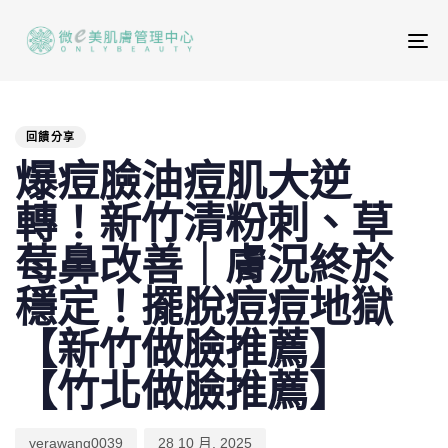
To
na
PUBLISHED
Author
Published
IN:
on:
回饋分享
爆痘臉油痘肌大逆
轉！新竹清粉刺、草
莓鼻改善｜膚況終於
穩定！擺脫痘痘地獄
【新竹做臉推薦】
【竹北做臉推薦】
verawang0039
28 10 月, 2025