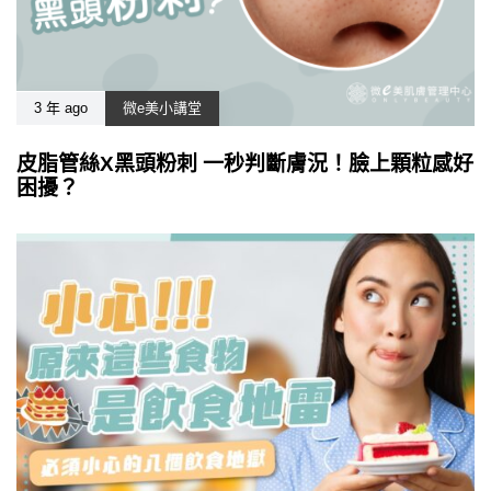
3 年 ago
微e美小講堂
皮脂管絲X黑頭粉刺 一秒判斷膚況！臉上顆粒感好
困擾？