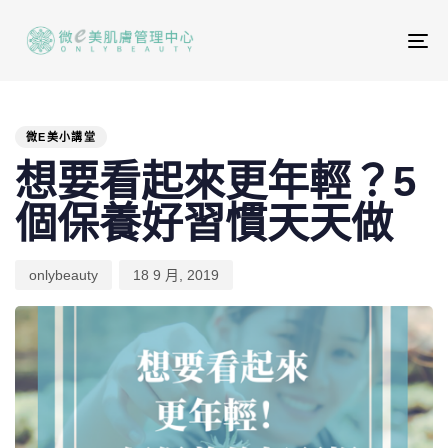
To
na
PUBLISHED
Author
Published
IN:
on:
微E美小講堂
想要看起來更年輕？5
個保養好習慣天天做
onlybeauty
18 9 月, 2019