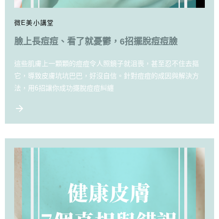
微E美小講堂
臉上長痘痘、看了就憂鬱，6招擺脫痘痘臉
這些肌膚上一顆顆的痘痘令人照鏡子就沮喪，甚至忍不住去摳
它，導致皮膚坑坑巴巴，好沒自信。針對痘痘的成因與解決方
法，用6招讓你成功擺脫痘痘糾纏