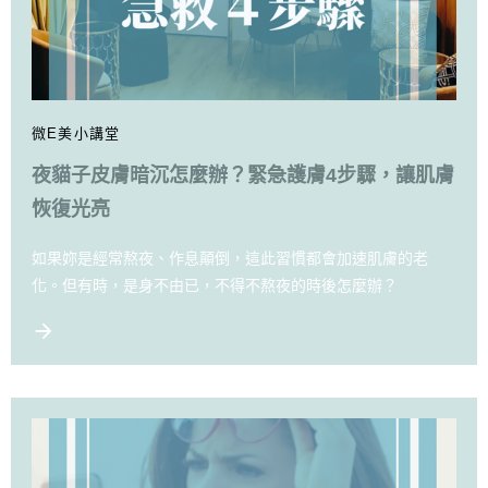
微E美小講堂
夜貓子皮膚暗沉怎麼辦？緊急護膚4步驟，讓肌膚
恢復光亮
如果妳是經常熬夜、作息顛倒，這此習慣都會加速肌膚的老
化。但有時，是身不由已，不得不熬夜的時後怎麼辦？