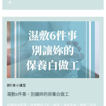
微E美小講堂
濕敷6件事，別讓妳的保養白做工
皮膚缺水乾燥，就會變成泛紅、敏感，油水失衡，想要上妝就