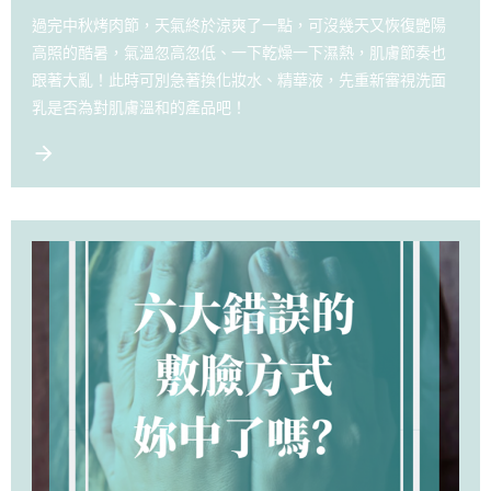
過完中秋烤肉節，天氣終於涼爽了一點，可沒幾天又恢復艷陽
高照的酷暑，氣溫忽高忽低、一下乾燥一下濕熱，肌膚節奏也
跟著大亂！此時可別急著換化妝水、精華液，先重新審視洗面
乳是否為對肌膚溫和的產品吧！