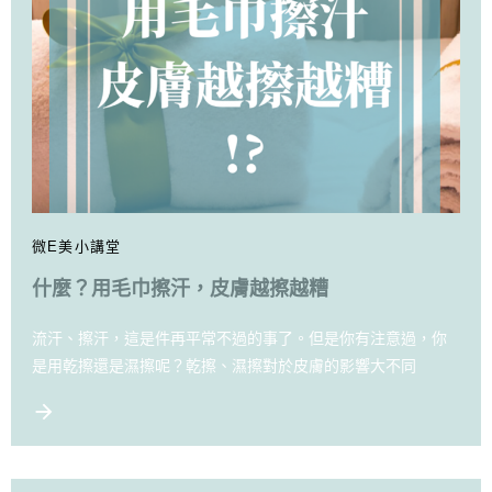
微E美小講堂
什麼？用毛巾擦汗，皮膚越擦越糟
流汗、擦汗，這是件再平常不過的事了。但是你有注意過，你
是用乾擦還是濕擦呢？乾擦、濕擦對於皮膚的影響大不同