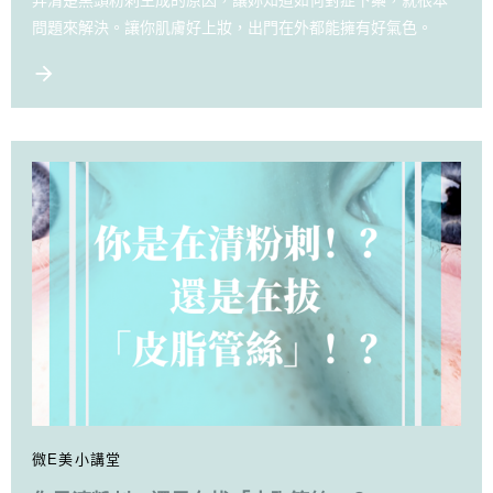
問題來解決。讓你肌膚好上妝，出門在外都能擁有好氣色。
微E美小講堂