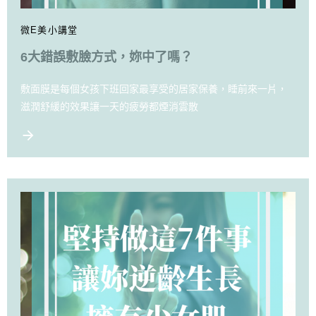
微E美小講堂
6大錯誤敷臉方式，妳中了嗎？
敷面膜是每個女孩下班回家最享受的居家保養，睡前來一片，
滋潤舒緩的效果讓一天的疲勞都煙消雲散