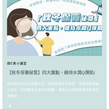
微E美小講堂
【秋冬保養秘笈】四大重點，維持水潤Q彈肌!
對於自己的毛孔困擾不已，總是要固定去角質、深層清潔來縮
小毛孔。但其實毛孔粗大的問題，是無法以定期去角質來達到
效果的