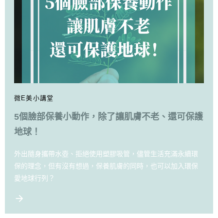
微E美小講堂
5個臉部保養小動作，除了讓肌膚不老、還可保護
地球！
外出隨身攜帶水壺、拒絕使用塑膠吸管，儘管生活充滿永續環
保的理念，但有沒有想過，保養肌膚的同時，也可以加入環保
愛地球行列？