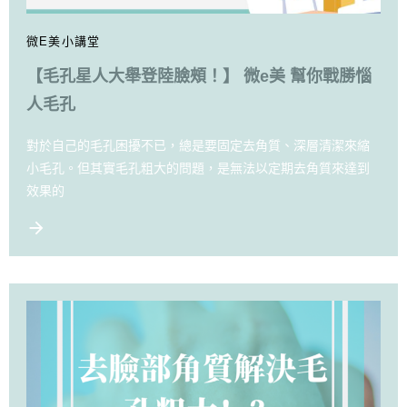
微E美小講堂
【毛孔星人大舉登陸臉頰！】 微e美 幫你戰勝惱
人毛孔
對於自己的毛孔困擾不已，總是要固定去角質、深層清潔來縮
小毛孔。但其實毛孔粗大的問題，是無法以定期去角質來達到
效果的