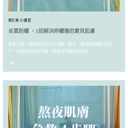
微E美小講堂
炎夏防曬 ，1招解決妳曬傷的寶貝肌膚
夏季炎熱，會常常待在戶外活動一整天，長時間暴露於陽光
下，如果沒有做好防曬，就會出現曬傷的情形