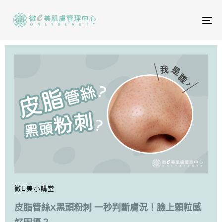
To
na
微E美小講堂
皮脂管絲X黑頭粉刺 一秒判斷膚況！臉上顆粒感