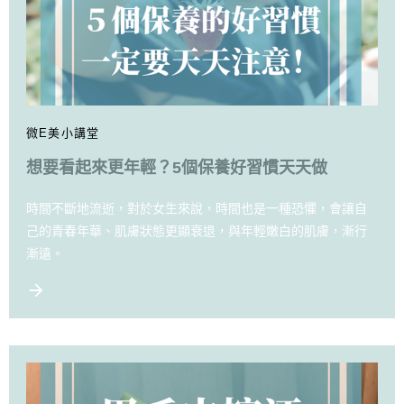
微E美小講堂
想要看起來更年輕？5個保養好習慣天天做
時間不斷地流逝，對於女生來說，時間也是一種恐懼，會讓自
己的青春年華、肌膚狀態更顯衰退，與年輕嫩白的肌膚，漸行
漸遠。