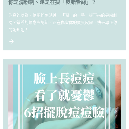
你是清粉刺、還是在拔「皮脂管絲」？
你真的以為，使用粉刺貼片，「唰」的一聲，拔下來的是粉刺
嗎？錯誤的觀念與認知，正在傷害你的寶貝皮膚，快來導正你
的認知吧！