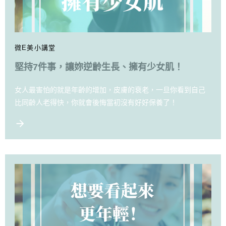
微E美小講堂
堅持7件事，讓妳逆齡生長、擁有少女肌！
女人最害怕的就是年齡的增加，皮膚的衰老，一旦你看到自己
比同齡人老得快，你就會後悔當初沒有好好保養了！