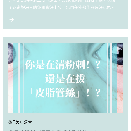
問題來解決。讓你肌膚好上妝，出門在外都能擁有好氣色。
微E美小講堂