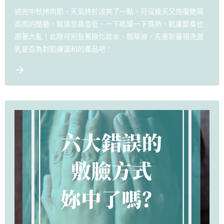
過完中秋烤肉節，天氣終於涼爽了一點，可沒幾天又恢復艷陽
高照的酷暑，氣溫忽高忽低、一下乾燥一下濕熱，肌膚節奏也
跟著大亂！此時可別急著換化妝水、精華液，先重新審視洗面
乳是否為對肌膚溫和的產品吧！