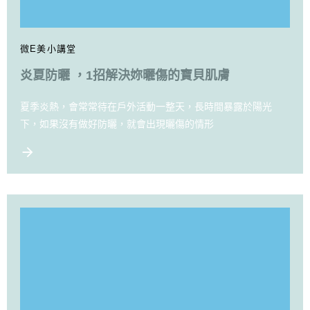
微E美小講堂
炎夏防曬 ，1招解決妳曬傷的寶貝肌膚
夏季炎熱，會常常待在戶外活動一整天，長時間暴露於陽光
下，如果沒有做好防曬，就會出現曬傷的情形