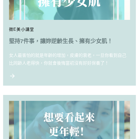
微E美小講堂
堅持7件事，讓妳逆齡生長、擁有少女肌！
女人最害怕的就是年齡的增加，皮膚的衰老，一旦你看到自己
比同齡人老得快，你就會後悔當初沒有好好保養了！