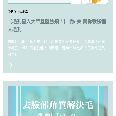
微E美小講堂
【毛孔星人大舉登陸臉頰！】 微e美 幫你戰勝惱
人毛孔
對於自己的毛孔困擾不已，總是要固定去角質、深層清潔來縮
小毛孔。但其實毛孔粗大的問題，是無法以定期去角質來達到
效果的