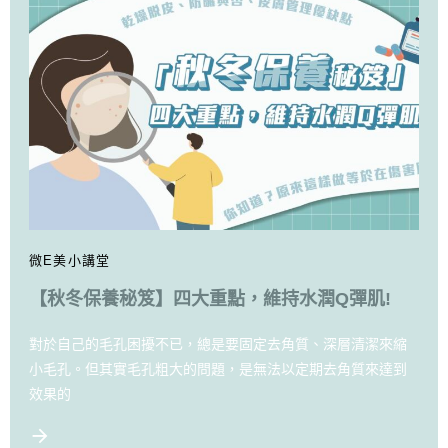
微E美小講堂
【秋冬保養秘笈】四大重點，維持水潤Q彈肌!
對於自己的毛孔困擾不已，總是要固定去角質、深層清潔來縮
小毛孔。但其實毛孔粗大的問題，是無法以定期去角質來達到
效果的