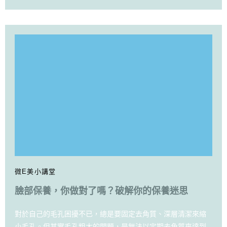
微E美小講堂
臉部保養，你做對了嗎？破解你的保養迷思
對於自己的毛孔困擾不已，總是要固定去角質、深層清潔來縮
小毛孔。但其實毛孔粗大的問題，是無法以定期去角質來達到