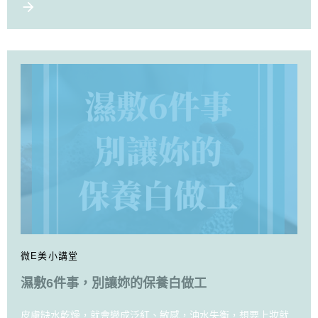
微E美小講堂
濕敷6件事，別讓妳的保養白做工
皮膚缺水乾燥，就會變成泛紅、敏感，油水失衡，想要上妝就