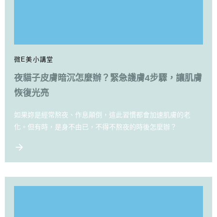
微E美小講堂
夜貓子皮膚暗沉怎麼辦？緊急護膚4步驟，讓肌膚
恢復光亮
如果妳是經常熬夜、作息顛倒，這此習慣都會加速肌膚的老
化。但有時，是身不由已，不得不熬夜的時後怎麼辦？