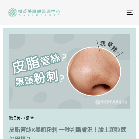
To
na
微E美小講堂
皮脂管絲X黑頭粉刺 一秒判斷膚況！臉上顆粒感