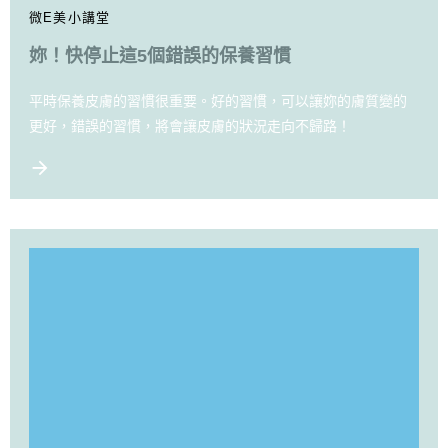
微E美小講堂
妳！快停止這5個錯誤的保養習慣
平時保養皮膚的習慣很重要。好的習慣，可以讓妳的膚質變的
更好，錯誤的習慣，將會讓皮膚的狀況走向不歸路！