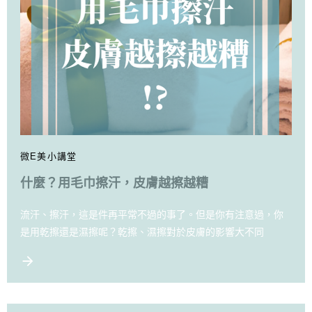
微E美小講堂
什麼？用毛巾擦汗，皮膚越擦越糟
流汗、擦汗，這是件再平常不過的事了。但是你有注意過，你
是用乾擦還是濕擦呢？乾擦、濕擦對於皮膚的影響大不同