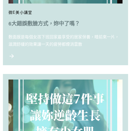
微E美小講堂
6大錯誤敷臉方式，妳中了嗎？
敷面膜是每個女孩下班回家最享受的居家保養，睡前來一片，
滋潤舒緩的效果讓一天的疲勞都煙消雲散