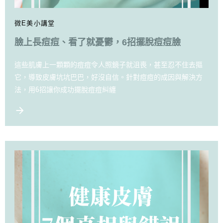
微E美小講堂
臉上長痘痘、看了就憂鬱，6招擺脫痘痘臉
這些肌膚上一顆顆的痘痘令人照鏡子就沮喪，甚至忍不住去摳
它，導致皮膚坑坑巴巴，好沒自信。針對痘痘的成因與解決方
法，用6招讓你成功擺脫痘痘糾纏