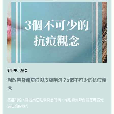
微E美小講堂
想改善身體痘痘與皮膚暗沉？3個不可少的抗痘觀
念
痘痘問題，都是出在毛囊炎惹的禍。而毛囊炎都好發在皮脂分
泌旺盛的地方