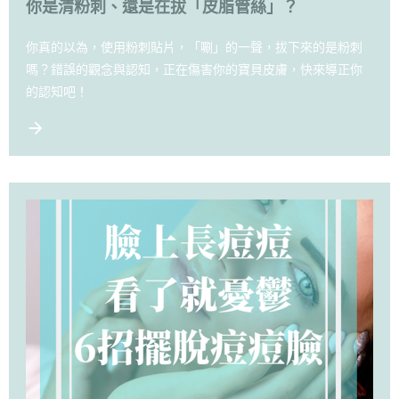
你是清粉刺、還是在拔「皮脂管絲」？
你真的以為，使用粉刺貼片，「唰」的一聲，拔下來的是粉刺
嗎？錯誤的觀念與認知，正在傷害你的寶貝皮膚，快來導正你
的認知吧！