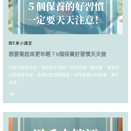
微E美小講堂
想要看起來更年輕？5個保養好習慣天天做
時間不斷地流逝，對於女生來說，時間也是一種恐懼，會讓自
己的青春年華、肌膚狀態更顯衰退，與年輕嫩白的肌膚，漸行
漸遠。