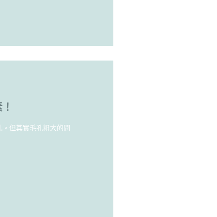
素！
孔。但其實毛孔粗大的問