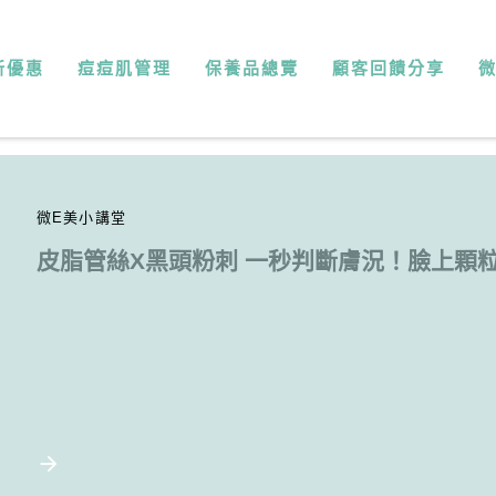
新優惠
痘痘肌管理
保養品總覽
顧客回饋分享
微E美小講堂
皮脂管絲X黑頭粉刺 一秒判斷膚況！臉上顆