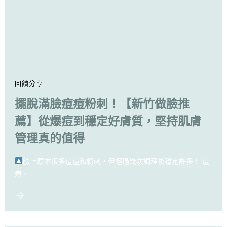
回饋分享
擺脫滿臉痘痘粉刺！【新竹做臉推
薦】從爆痘到穩定好膚質，堅持肌膚
管理真的值得
臉上原本很多痘痘和粉刺，但經過幾次調理後穩定許多！ 痘
痘、