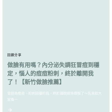
回饋分享
做臉有用嗎？內分泌失調狂冒痘到穩
定，惱人的痘痘粉刺，終於離開我
了！【新竹做臉推薦】
曾經為痘痘、粉刺困擾的我，終於擺脫這些煩惱了～先來給大
家看一