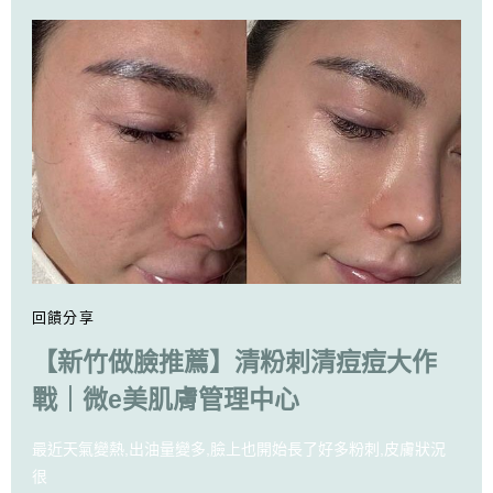
回饋分享
【新竹做臉推薦】清粉刺清痘痘大作
戰｜微e美肌膚管理中心
最近天氣變熱,出油量變多,臉上也開始長了好多粉刺,皮膚狀況
很