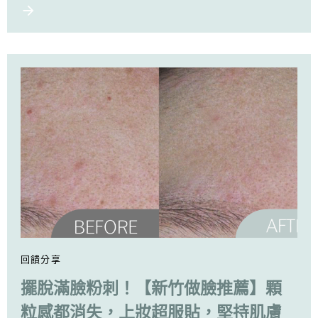
回饋分享
擺脫滿臉粉刺！【新竹做臉推薦】顆
粒感都消失，上妝超服貼，堅持肌膚