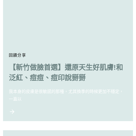
回饋分享
【新竹做臉首選】還原天生好肌膚!和
泛紅、痘痘、痘印說掰掰
我本身的皮膚是很敏感的那種，尤其換季的時候更加不穩定，
一直以