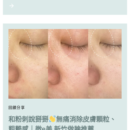
回饋分享
和粉刺說掰掰
無痛消除皮膚顆粒、
粗糙感｜微e美 新竹做臉推薦