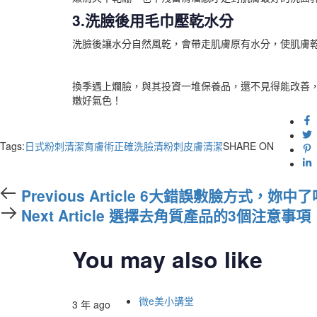
3.洗臉後用毛巾壓乾水分
洗臉後讓水分自然風乾，會帶走肌膚原有水分，使肌膚
換季遇上爛臉，與其投資一堆保養品，還不見得能改善
嫩好氣色！
Tags:
日式粉刺清潔育膚術
正確洗臉
清粉刺
皮膚清潔
SHARE ON
Previous
Previous Article
6大錯誤敷臉方式，妳中了
Article
Next
Next Article
選擇去角質產品的3個注意事項
Article
You may also like
微e美小講堂
3 年 ago