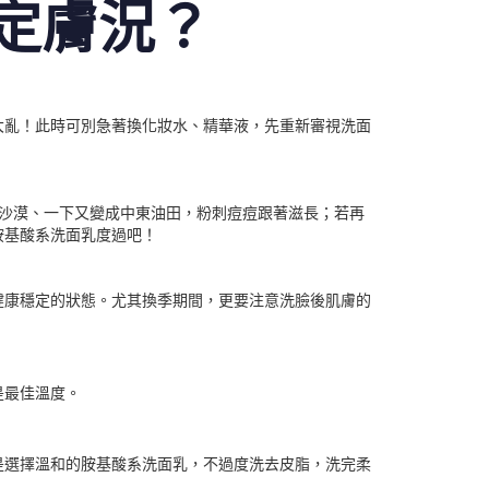
定膚況？
大亂！此時可別急著換化妝水、精華液，先重新審視洗面
沙漠、一下又變成中東油田，粉刺痘痘跟著滋長；若再
胺基酸系洗面乳度過吧！
健康穩定的狀態。尤其換季期間，更要注意洗臉後肌膚的
是最佳溫度。
是選擇溫和的胺基酸系洗面乳，不過度洗去皮脂，洗完柔