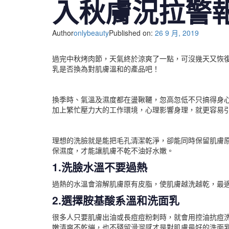
入秋膚況拉警
Author
onlybeauty
Published on:
26 9 月, 2019
過完中秋烤肉節，天氣終於涼爽了一點，可沒幾天又恢
乳是否換為對肌膚溫和的產品吧！
換季時、氣溫及濕度都在盪鞦韆，忽高忽低不只搞得身
加上繁忙壓力大的工作環境，心理影響身理，就更容易
理想的洗臉就是能把毛孔清潔乾淨，卻能同時保留肌膚
保濕度，才能讓肌膚不乾不油好水嫩。
1.洗臉水溫不要過熱
過熱的水溫會溶解肌膚原有皮脂，使肌膚越洗越乾，最
2.選擇胺基酸系溫和洗面乳
很多人只要肌膚出油或長痘痘粉刺時，就會用控油抗痘
嫩清爽不乾繃，也不殘留滑溜感才是對肌膚最好的洗面