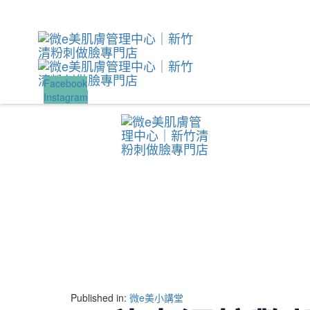
Skip
Skip
links
to
primary
navigation
Skip
to
Facebook
content
Instagram
Published in:
微e美小講堂