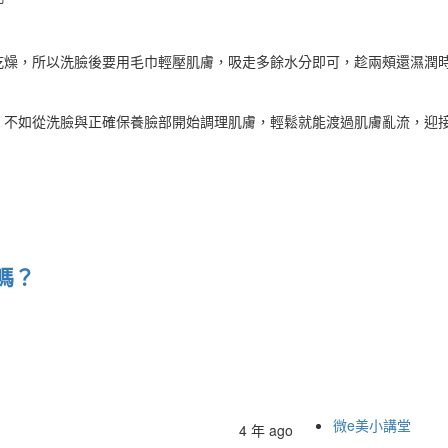
乾燥，所以洗臉後要用毛巾輕壓肌膚，吸走多餘水分即可，趁兩頰還濕潤
，不如從洗臉與正確保養臉部開始調理肌膚，輕鬆就能渡過肌膚亂流，迎
嗎？
微e美小講堂
4 年 ago