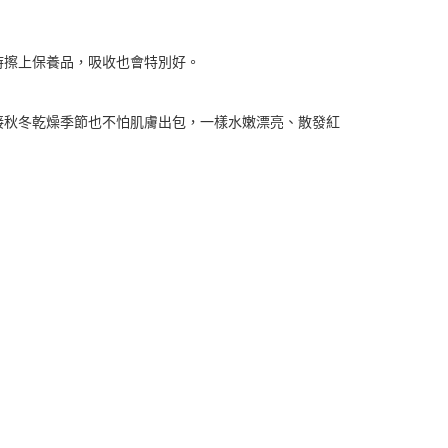
時擦上保養品，吸收也會特別好。
接秋冬乾燥季節也不怕肌膚出包，一樣水嫩漂亮、散發紅