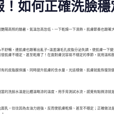
報！如何正確洗臉穩
復艷陽高照的酷暑，氣溫忽高忽低、一下乾燥一下濕熱，肌膚節奏也跟著
心不舒暢，連肌膚也跟著出亂子~溫差讓毛孔皮脂分泌失調，使肌膚一下變
引發肌膚不穩定、甚至乾癢了！在面對膚況容易不穩定的季節，就用溫和
原有的皮脂膜保護、同時提升肌膚的含水量，光這樣做、肌膚就能恢復到
適當的洗臉水溫是比體溫略涼的溫度，用手背測試水流，感覺有點微涼就
洗面乳，往往因為去油力過強，反而使肌膚乾燥、甚至不穩定；正確做法
乳。